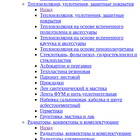
Теплоизоляция, уплотнения, защитные покрытия
Назад
Теплоизоляция, уплотнения, защитные
покрытия
Теплоизоляция на основе вспененного
полиэтилена и аксессуары
Теплоизоляция на основе вспененного
каучука и аксессуары
Теплоизоляция на основе пенополиуретана
Стеклоткань, фольгоизол, гидростеклоизол и
стеклопластик
Асбокартон и пергамин
Техпластина резиновая
Паронит листовой
Прокладки
Лен сантехнический и мастика
Лента ФУМ и нить уплотнительная
Набивка сальниковая, каболка и шнур
асбестоцементный
Герметики
Грунтовка, мастика и лак
Радиаторы, конвекторы и комплектующие
Назад
Радиаторы, конвекторы и комплектующие
Радиаторы алюминиевые