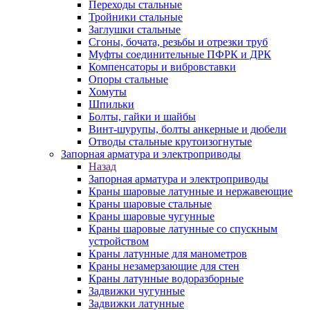
Переходы стальные
Тройники стальные
Заглушки стальные
Сгоны, бочата, резьбы и отрезки труб
Муфты соединительные ПФРК и ДРК
Компенсаторы и вибровставки
Опоры стальные
Хомуты
Шпильки
Болты, гайки и шайбы
Винт-шурупы, болты анкерные и дюбели
Отводы стальные крутоизогнутые
Запорная арматура и электроприводы
Назад
Запорная арматура и электроприводы
Краны шаровые латунные и нержавеющие
Краны шаровые стальные
Краны шаровые чугунные
Краны шаровые латунные со спускным
устройством
Краны латунные для манометров
Краны незамерзающие для стен
Краны латунные водоразборные
Задвижки чугунные
Задвижки латунные