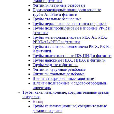
стали и фитинги
Фитинги латунные резьбовые
Противопожарные полипропиленовые
трубы AntiFire и фитинги
Трубы стальные бесшовные
Трубы нержавеющие и фитинги под пресс
Трубы полипропиленовые напорные PP-R и
фитинги
Трубы металлопластиковые PEX-AL-PEX,
PERT-AL-PERT и фитинги
Трубы из сшитого полиэтилена PE-X, PE-RT
и фитинги
Трубы полиэтиленовые ПЭ, ПНД и фитинги
Трубы напорные ПВХ, НПВХ и фитинги
Трубы медные и фитинги
Фитинги чугунные резьбовые
Фитинги стальные резьбовые
Шланги гофрированные защитные
Шланги поливочные и садово-огородный
инвентарь
Трубы канализационные, соединительные детали
и изделия
Назад
Трубы канализационные, соединительные
детали и изделия