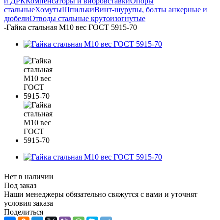
и ДРК
Компенсаторы и вибровставки
Опоры
стальные
Хомуты
Шпильки
Винт-шурупы, болты анкерные и
дюбели
Отводы стальные крутоизогнутые
-
Гайка стальная М10 вес ГОСТ 5915-70
Нет в наличии
Под заказ
Наши менеджеры обязательно свяжутся с вами и уточнят
условия заказа
Поделиться