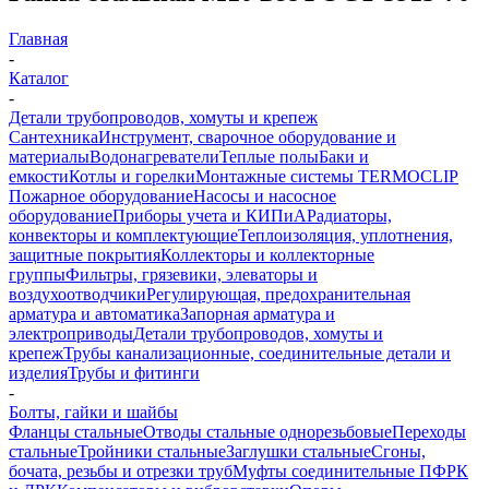
Главная
-
Каталог
-
Детали трубопроводов, хомуты и крепеж
Сантехника
Инструмент, сварочное оборудование и
материалы
Водонагреватели
Теплые полы
Баки и
емкости
Котлы и горелки
Монтажные системы TERMOCLIP
Пожарное оборудование
Насосы и насосное
оборудование
Приборы учета и КИПиА
Радиаторы,
конвекторы и комплектующие
Теплоизоляция, уплотнения,
защитные покрытия
Коллекторы и коллекторные
группы
Фильтры, грязевики, элеваторы и
воздухоотводчики
Регулирующая, предохранительная
арматура и автоматика
Запорная арматура и
электроприводы
Детали трубопроводов, хомуты и
крепеж
Трубы канализационные, соединительные детали и
изделия
Трубы и фитинги
-
Болты, гайки и шайбы
Фланцы стальные
Отводы стальные однорезьбовые
Переходы
стальные
Тройники стальные
Заглушки стальные
Сгоны,
бочата, резьбы и отрезки труб
Муфты соединительные ПФРК