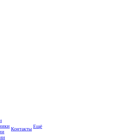
и
ники
Ещё
Контакты
ии
ии