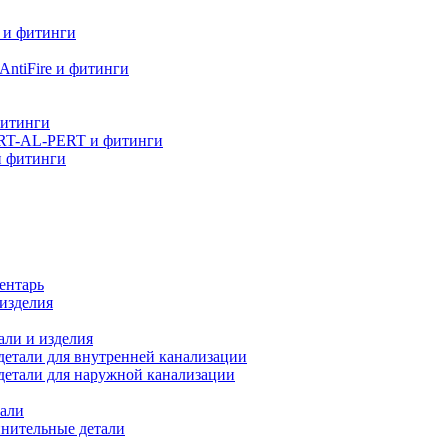
 и фитинги
ntiFire и фитинги
фитинги
RT-AL-PERT и фитинги
и фитинги
ентарь
изделия
али и изделия
етали для внутренней канализации
детали для наружной канализации
али
нительные детали