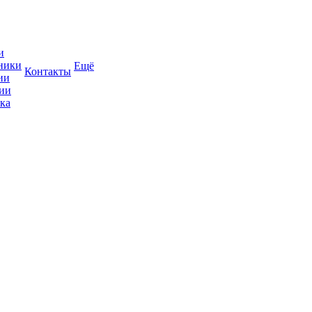
и
ники
Ещё
Контакты
ии
ии
ка