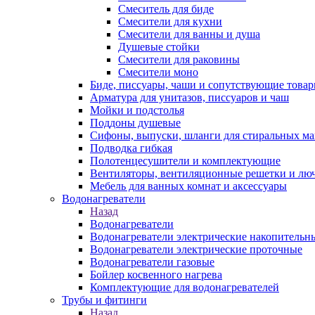
Смеситель для биде
Смесители для кухни
Смесители для ванны и душа
Душевые стойки
Смесители для раковины
Смесители моно
Биде, писсуары, чаши и сопутствующие това
Арматура для унитазов, писсуаров и чаш
Мойки и подстолья
Поддоны душевые
Сифоны, выпуски, шланги для стиральных м
Подводка гибкая
Полотенцесушители и комплектующие
Вентиляторы, вентиляционные решетки и лю
Мебель для ванных комнат и аксессуары
Водонагреватели
Назад
Водонагреватели
Водонагреватели электрические накопительн
Водонагреватели электрические проточные
Водонагреватели газовые
Бойлер косвенного нагрева
Комплектующие для водонагревателей
Трубы и фитинги
Назад