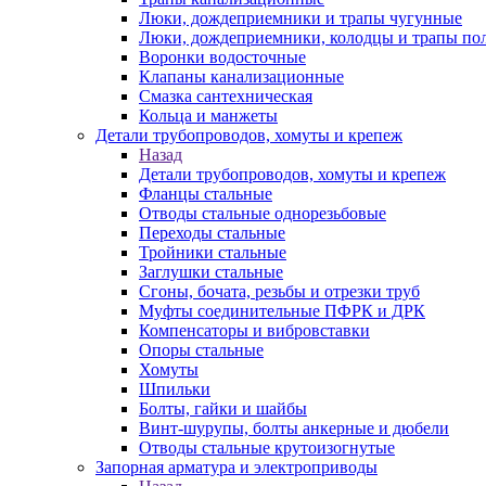
Люки, дождеприемники и трапы чугунные
Люки, дождеприемники, колодцы и трапы по
Воронки водосточные
Клапаны канализационные
Смазка сантехническая
Кольца и манжеты
Детали трубопроводов, хомуты и крепеж
Назад
Детали трубопроводов, хомуты и крепеж
Фланцы стальные
Отводы стальные однорезьбовые
Переходы стальные
Тройники стальные
Заглушки стальные
Сгоны, бочата, резьбы и отрезки труб
Муфты соединительные ПФРК и ДРК
Компенсаторы и вибровставки
Опоры стальные
Хомуты
Шпильки
Болты, гайки и шайбы
Винт-шурупы, болты анкерные и дюбели
Отводы стальные крутоизогнутые
Запорная арматура и электроприводы