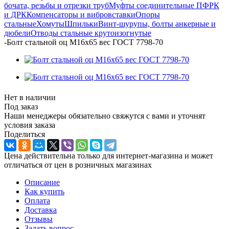
бочата, резьбы и отрезки труб
Муфты соединительные ПФРК
и ДРК
Компенсаторы и вибровставки
Опоры
стальные
Хомуты
Шпильки
Винт-шурупы, болты анкерные и
дюбели
Отводы стальные крутоизогнутые
-
Болт стальной оц М16х65 вес ГОСТ 7798-70
Нет в наличии
Под заказ
Наши менеджеры обязательно свяжутся с вами и уточнят
условия заказа
Поделиться
Цена действительна только для интернет-магазина и может
отличаться от цен в розничных магазинах
Описание
Как купить
Оплата
Доставка
Отзывы
Задать вопрос