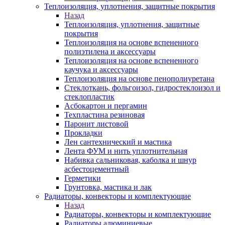
Теплоизоляция, уплотнения, защитные покрытия
Назад
Теплоизоляция, уплотнения, защитные
покрытия
Теплоизоляция на основе вспененного
полиэтилена и аксессуары
Теплоизоляция на основе вспененного
каучука и аксессуары
Теплоизоляция на основе пенополиуретана
Стеклоткань, фольгоизол, гидростеклоизол и
стеклопластик
Асбокартон и пергамин
Техпластина резиновая
Паронит листовой
Прокладки
Лен сантехнический и мастика
Лента ФУМ и нить уплотнительная
Набивка сальниковая, каболка и шнур
асбестоцементный
Герметики
Грунтовка, мастика и лак
Радиаторы, конвекторы и комплектующие
Назад
Радиаторы, конвекторы и комплектующие
Радиаторы алюминиевые