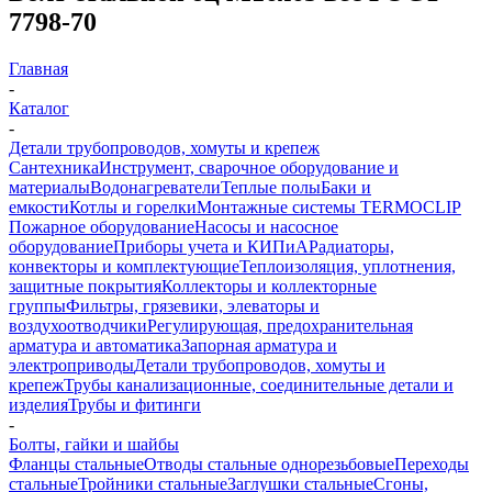
7798-70
Главная
-
Каталог
-
Детали трубопроводов, хомуты и крепеж
Сантехника
Инструмент, сварочное оборудование и
материалы
Водонагреватели
Теплые полы
Баки и
емкости
Котлы и горелки
Монтажные системы TERMOCLIP
Пожарное оборудование
Насосы и насосное
оборудование
Приборы учета и КИПиА
Радиаторы,
конвекторы и комплектующие
Теплоизоляция, уплотнения,
защитные покрытия
Коллекторы и коллекторные
группы
Фильтры, грязевики, элеваторы и
воздухоотводчики
Регулирующая, предохранительная
арматура и автоматика
Запорная арматура и
электроприводы
Детали трубопроводов, хомуты и
крепеж
Трубы канализационные, соединительные детали и
изделия
Трубы и фитинги
-
Болты, гайки и шайбы
Фланцы стальные
Отводы стальные однорезьбовые
Переходы
стальные
Тройники стальные
Заглушки стальные
Сгоны,