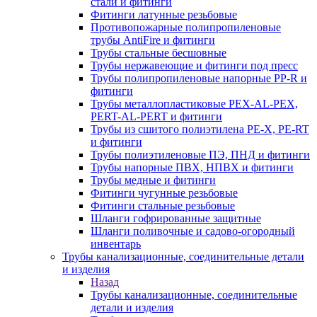
стали и фитинги
Фитинги латунные резьбовые
Противопожарные полипропиленовые
трубы AntiFire и фитинги
Трубы стальные бесшовные
Трубы нержавеющие и фитинги под пресс
Трубы полипропиленовые напорные PP-R и
фитинги
Трубы металлопластиковые PEX-AL-PEX,
PERT-AL-PERT и фитинги
Трубы из сшитого полиэтилена PE-X, PE-RT
и фитинги
Трубы полиэтиленовые ПЭ, ПНД и фитинги
Трубы напорные ПВХ, НПВХ и фитинги
Трубы медные и фитинги
Фитинги чугунные резьбовые
Фитинги стальные резьбовые
Шланги гофрированные защитные
Шланги поливочные и садово-огородный
инвентарь
Трубы канализационные, соединительные детали
и изделия
Назад
Трубы канализационные, соединительные
детали и изделия