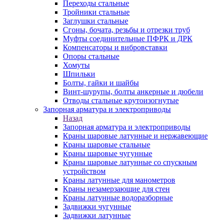
Переходы стальные
Тройники стальные
Заглушки стальные
Сгоны, бочата, резьбы и отрезки труб
Муфты соединительные ПФРК и ДРК
Компенсаторы и вибровставки
Опоры стальные
Хомуты
Шпильки
Болты, гайки и шайбы
Винт-шурупы, болты анкерные и дюбели
Отводы стальные крутоизогнутые
Запорная арматура и электроприводы
Назад
Запорная арматура и электроприводы
Краны шаровые латунные и нержавеющие
Краны шаровые стальные
Краны шаровые чугунные
Краны шаровые латунные со спускным
устройством
Краны латунные для манометров
Краны незамерзающие для стен
Краны латунные водоразборные
Задвижки чугунные
Задвижки латунные