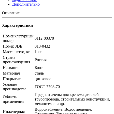
Дополнительно
Описание
Характеристики
Номенклатурный
0112-00370
номер
Номер JDE
013-0432
Масса нетто, кг
1 кг
Страна
Россия
происхождения
Название
Болт
Материал
сталь
Покрытие
цинковое
Условие
ГОСТ 7798-70
производства
Предназначены для крепежа деталей
Область
трубопровода, строительных конструкций,
применения
механизмов и др.
Водоснабжение, Водоотведение,
Инженерная
Отопление, Тепловые пункты,