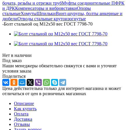
бочата, резьбы и отрезки труб
Муфты соединительные ПФРК
и ДРК
Компенсаторы и вибровставки
Опоры
стальные
Хомуты
Шпильки
Винт-шурупы, болты анкерные и
дюбели
Отводы стальные крутоизогнутые
-
Болт стальной оц М12х50 вес ГОСТ 7798-70
Нет в наличии
Под заказ
Наши менеджеры обязательно свяжутся с вами и уточнят
условия заказа
Поделиться
Цена действительна только для интернет-магазина и может
отличаться от цен в розничных магазинах
Описание
Как купить
Оплата
Доставка
Отзывы
Задать вопрос