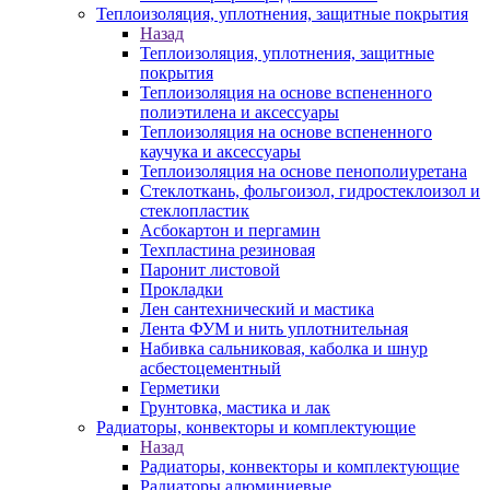
Теплоизоляция, уплотнения, защитные покрытия
Назад
Теплоизоляция, уплотнения, защитные
покрытия
Теплоизоляция на основе вспененного
полиэтилена и аксессуары
Теплоизоляция на основе вспененного
каучука и аксессуары
Теплоизоляция на основе пенополиуретана
Стеклоткань, фольгоизол, гидростеклоизол и
стеклопластик
Асбокартон и пергамин
Техпластина резиновая
Паронит листовой
Прокладки
Лен сантехнический и мастика
Лента ФУМ и нить уплотнительная
Набивка сальниковая, каболка и шнур
асбестоцементный
Герметики
Грунтовка, мастика и лак
Радиаторы, конвекторы и комплектующие
Назад
Радиаторы, конвекторы и комплектующие
Радиаторы алюминиевые