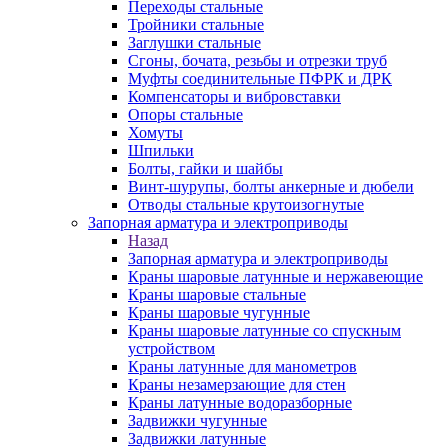
Переходы стальные
Тройники стальные
Заглушки стальные
Сгоны, бочата, резьбы и отрезки труб
Муфты соединительные ПФРК и ДРК
Компенсаторы и вибровставки
Опоры стальные
Хомуты
Шпильки
Болты, гайки и шайбы
Винт-шурупы, болты анкерные и дюбели
Отводы стальные крутоизогнутые
Запорная арматура и электроприводы
Назад
Запорная арматура и электроприводы
Краны шаровые латунные и нержавеющие
Краны шаровые стальные
Краны шаровые чугунные
Краны шаровые латунные со спускным
устройством
Краны латунные для манометров
Краны незамерзающие для стен
Краны латунные водоразборные
Задвижки чугунные
Задвижки латунные