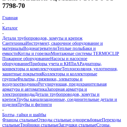
7798-70
Главная
-
Каталог
-
Детали трубопроводов, хомуты и крепеж
Сантехника
Инструмент, сварочное оборудование и
материалы
Водонагреватели
Теплые полы
Баки и
емкости
Котлы и горелки
Монтажные системы TERMOCLIP
Пожарное оборудование
Насосы и насосное
оборудование
Приборы учета и КИПиА
Радиаторы,
конвекторы и комплектующие
Теплоизоляция, уплотнения,
защитные покрытия
Коллекторы и коллекторные
группы
Фильтры, грязевики, элеваторы и
воздухоотводчики
Регулирующая, предохранительная
арматура и автоматика
Запорная арматура и
электроприводы
Детали трубопроводов, хомуты и
крепеж
Трубы канализационные, соединительные детали и
изделия
Трубы и фитинги
-
Болты, гайки и шайбы
Фланцы стальные
Отводы стальные однорезьбовые
Переходы
стальные
Тройники стальные
Заглушки стальные
Сгоны,