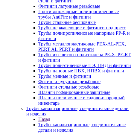
стали и фитинги
Фитинги латунные резьбовые
Противопожарные полипропиленовые
трубы AntiFire и фитинги
Трубы стальные бесшовные
Трубы нержавеющие и фитинги под пресс
Трубы полипропиленовые напорные PP-R и
фитинги
Трубы металлопластиковые PEX-AL-PEX,
PERT-AL-PERT и фитинги
Трубы из сшитого полиэтилена PE-X, PE-RT
и фитинги
Трубы полиэтиленовые ПЭ, ПНД и фитинги
Трубы напорные ПВХ, НПВХ и фитинги
Трубы медные и фитинги
Фитинги чугунные резьбовые
Фитинги стальные резьбовые
Шланги гофрированные защитные
Шланги поливочные и садово-огородный
инвентарь
Трубы канализационные, соединительные детали
и изделия
Назад
Трубы канализационные, соединительные
детали и изделия