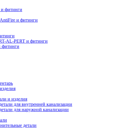
 и фитинги
ntiFire и фитинги
фитинги
RT-AL-PERT и фитинги
и фитинги
ентарь
изделия
али и изделия
етали для внутренней канализации
детали для наружной канализации
али
нительные детали