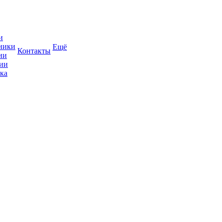
и
ники
Ещё
Контакты
ии
ии
ка