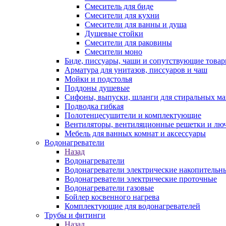
Смеситель для биде
Смесители для кухни
Смесители для ванны и душа
Душевые стойки
Смесители для раковины
Смесители моно
Биде, писсуары, чаши и сопутствующие това
Арматура для унитазов, писсуаров и чаш
Мойки и подстолья
Поддоны душевые
Сифоны, выпуски, шланги для стиральных м
Подводка гибкая
Полотенцесушители и комплектующие
Вентиляторы, вентиляционные решетки и лю
Мебель для ванных комнат и аксессуары
Водонагреватели
Назад
Водонагреватели
Водонагреватели электрические накопительн
Водонагреватели электрические проточные
Водонагреватели газовые
Бойлер косвенного нагрева
Комплектующие для водонагревателей
Трубы и фитинги
Назад