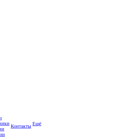
и
ники
Ещё
Контакты
ии
ии