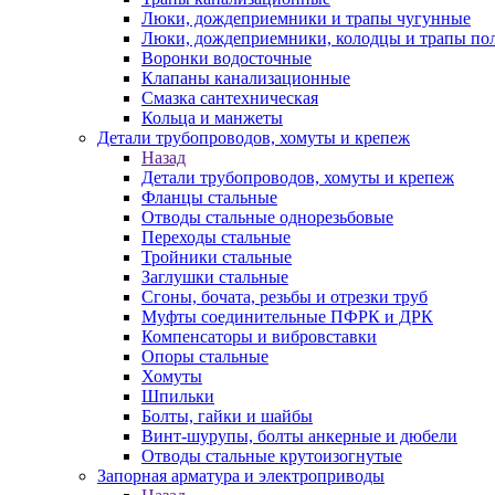
Люки, дождеприемники и трапы чугунные
Люки, дождеприемники, колодцы и трапы по
Воронки водосточные
Клапаны канализационные
Смазка сантехническая
Кольца и манжеты
Детали трубопроводов, хомуты и крепеж
Назад
Детали трубопроводов, хомуты и крепеж
Фланцы стальные
Отводы стальные однорезьбовые
Переходы стальные
Тройники стальные
Заглушки стальные
Сгоны, бочата, резьбы и отрезки труб
Муфты соединительные ПФРК и ДРК
Компенсаторы и вибровставки
Опоры стальные
Хомуты
Шпильки
Болты, гайки и шайбы
Винт-шурупы, болты анкерные и дюбели
Отводы стальные крутоизогнутые
Запорная арматура и электроприводы