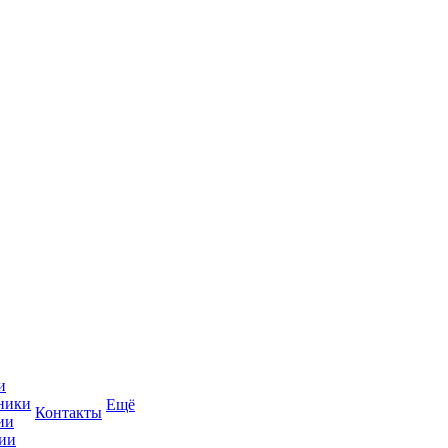
и
ники
Ещё
Контакты
ии
ии