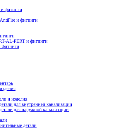
 и фитинги
ntiFire и фитинги
фитинги
RT-AL-PERT и фитинги
и фитинги
ентарь
изделия
али и изделия
етали для внутренней канализации
детали для наружной канализации
али
нительные детали