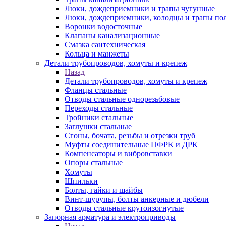
Люки, дождеприемники и трапы чугунные
Люки, дождеприемники, колодцы и трапы по
Воронки водосточные
Клапаны канализационные
Смазка сантехническая
Кольца и манжеты
Детали трубопроводов, хомуты и крепеж
Назад
Детали трубопроводов, хомуты и крепеж
Фланцы стальные
Отводы стальные однорезьбовые
Переходы стальные
Тройники стальные
Заглушки стальные
Сгоны, бочата, резьбы и отрезки труб
Муфты соединительные ПФРК и ДРК
Компенсаторы и вибровставки
Опоры стальные
Хомуты
Шпильки
Болты, гайки и шайбы
Винт-шурупы, болты анкерные и дюбели
Отводы стальные крутоизогнутые
Запорная арматура и электроприводы