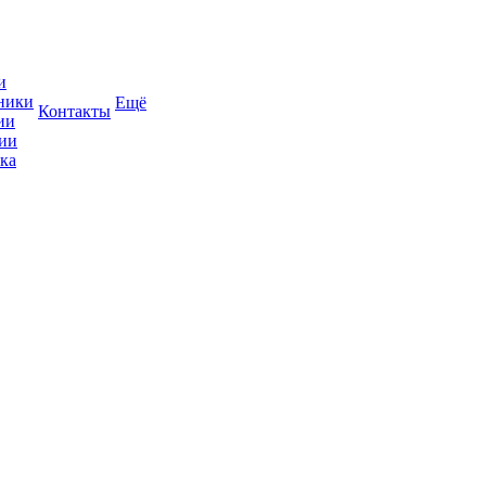
и
ники
Ещё
Контакты
ии
ии
ка