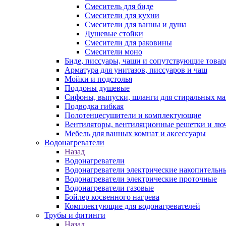
Смеситель для биде
Смесители для кухни
Смесители для ванны и душа
Душевые стойки
Смесители для раковины
Смесители моно
Биде, писсуары, чаши и сопутствующие това
Арматура для унитазов, писсуаров и чаш
Мойки и подстолья
Поддоны душевые
Сифоны, выпуски, шланги для стиральных м
Подводка гибкая
Полотенцесушители и комплектующие
Вентиляторы, вентиляционные решетки и лю
Мебель для ванных комнат и аксессуары
Водонагреватели
Назад
Водонагреватели
Водонагреватели электрические накопительн
Водонагреватели электрические проточные
Водонагреватели газовые
Бойлер косвенного нагрева
Комплектующие для водонагревателей
Трубы и фитинги
Назад