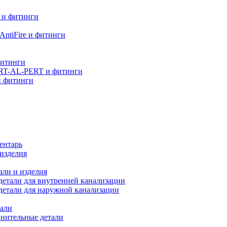
 и фитинги
ntiFire и фитинги
фитинги
RT-AL-PERT и фитинги
и фитинги
ентарь
изделия
али и изделия
етали для внутренней канализации
детали для наружной канализации
али
нительные детали