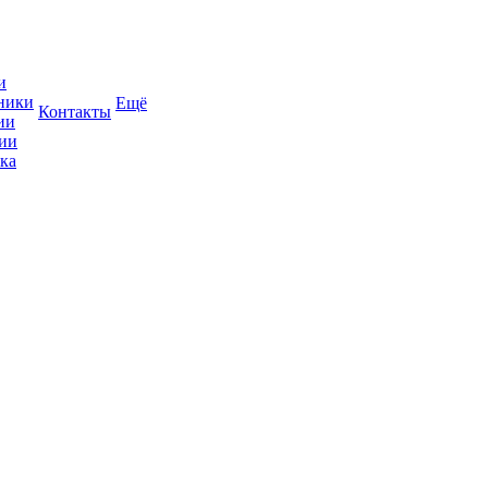
и
ники
Ещё
Контакты
ии
ии
ка