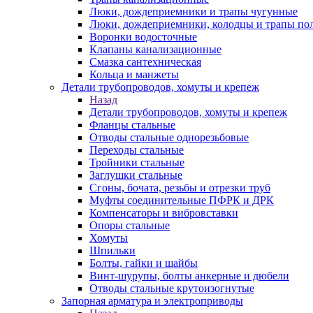
Люки, дождеприемники и трапы чугунные
Люки, дождеприемники, колодцы и трапы по
Воронки водосточные
Клапаны канализационные
Смазка сантехническая
Кольца и манжеты
Детали трубопроводов, хомуты и крепеж
Назад
Детали трубопроводов, хомуты и крепеж
Фланцы стальные
Отводы стальные однорезьбовые
Переходы стальные
Тройники стальные
Заглушки стальные
Сгоны, бочата, резьбы и отрезки труб
Муфты соединительные ПФРК и ДРК
Компенсаторы и вибровставки
Опоры стальные
Хомуты
Шпильки
Болты, гайки и шайбы
Винт-шурупы, болты анкерные и дюбели
Отводы стальные крутоизогнутые
Запорная арматура и электроприводы