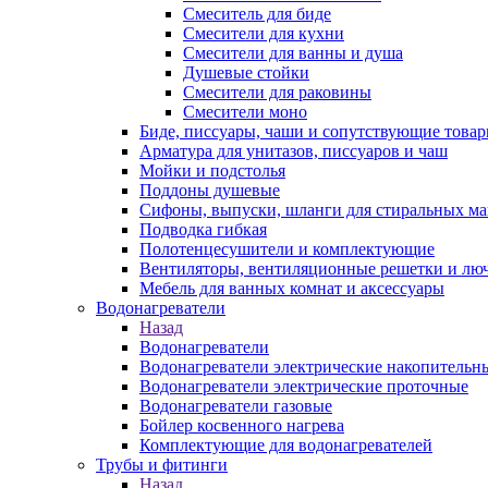
Смеситель для биде
Смесители для кухни
Смесители для ванны и душа
Душевые стойки
Смесители для раковины
Смесители моно
Биде, писсуары, чаши и сопутствующие това
Арматура для унитазов, писсуаров и чаш
Мойки и подстолья
Поддоны душевые
Сифоны, выпуски, шланги для стиральных м
Подводка гибкая
Полотенцесушители и комплектующие
Вентиляторы, вентиляционные решетки и лю
Мебель для ванных комнат и аксессуары
Водонагреватели
Назад
Водонагреватели
Водонагреватели электрические накопительн
Водонагреватели электрические проточные
Водонагреватели газовые
Бойлер косвенного нагрева
Комплектующие для водонагревателей
Трубы и фитинги
Назад