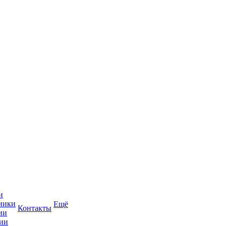
и
ники
Ещё
Контакты
ии
ии