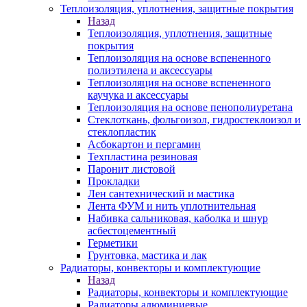
Теплоизоляция, уплотнения, защитные покрытия
Назад
Теплоизоляция, уплотнения, защитные
покрытия
Теплоизоляция на основе вспененного
полиэтилена и аксессуары
Теплоизоляция на основе вспененного
каучука и аксессуары
Теплоизоляция на основе пенополиуретана
Стеклоткань, фольгоизол, гидростеклоизол и
стеклопластик
Асбокартон и пергамин
Техпластина резиновая
Паронит листовой
Прокладки
Лен сантехнический и мастика
Лента ФУМ и нить уплотнительная
Набивка сальниковая, каболка и шнур
асбестоцементный
Герметики
Грунтовка, мастика и лак
Радиаторы, конвекторы и комплектующие
Назад
Радиаторы, конвекторы и комплектующие
Радиаторы алюминиевые