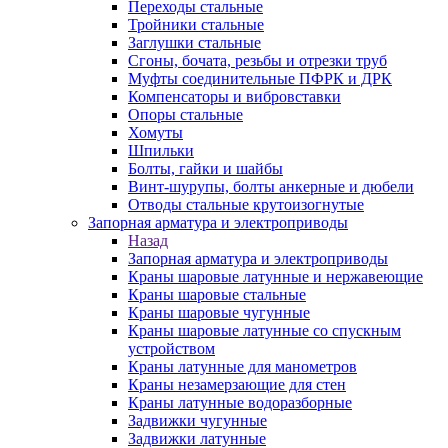
Переходы стальные
Тройники стальные
Заглушки стальные
Сгоны, бочата, резьбы и отрезки труб
Муфты соединительные ПФРК и ДРК
Компенсаторы и вибровставки
Опоры стальные
Хомуты
Шпильки
Болты, гайки и шайбы
Винт-шурупы, болты анкерные и дюбели
Отводы стальные крутоизогнутые
Запорная арматура и электроприводы
Назад
Запорная арматура и электроприводы
Краны шаровые латунные и нержавеющие
Краны шаровые стальные
Краны шаровые чугунные
Краны шаровые латунные со спускным
устройством
Краны латунные для манометров
Краны незамерзающие для стен
Краны латунные водоразборные
Задвижки чугунные
Задвижки латунные