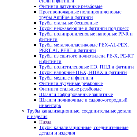
стали и фитинги
Фитинги латунные резьбовые
Противопожарные полипропиленовые
трубы AntiFire и фитинги
Трубы стальные бесшовные
Трубы нержавеющие и фитинги под пресс
Трубы полипропиленовые напорные PP-R и
фитинги
Трубы металлопластиковые PEX-AL-PEX,
PERT-AL-PERT и фитинги
Трубы из сшитого полиэтилена PE-X, PE-RT
и фитинги
Трубы полиэтиленовые ПЭ, ПНД и фитинги
Трубы напорные ПВХ, НПВХ и фитинги
Трубы медные и фитинги
Фитинги чугунные резьбовые
Фитинги стальные резьбовые
Шланги гофрированные защитные
Шланги поливочные и садово-огородный
инвентарь
Трубы канализационные, соединительные детали
и изделия
Назад
Трубы канализационные, соединительные
детали и изделия